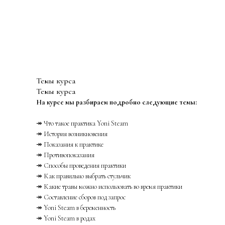
Темы курса
Темы курса
На курсе мы разбираем подробно следующие темы:
↠ Что такое практика Yoni Steam
↠ История возникновения
↠ Показания к практике
↠ Противопоказания
↠ Способы проведения практики
↠ Как правильно выбрать стульчик
↠ Какие травы можно использовать во время практики
↠ Составление сборов под запрос
↠ Yoni Steam в беременность
↠ Yoni Steam в родах