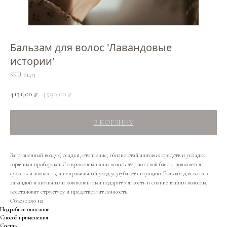
Бальзам для волос 'Лавандовые
истории'
SKU:
01413
4131,00
4590,00
₽
₽
В КОРЗИНУ
Загрязненный воздух, осадки, отопление, обилие стайлинговых средств и укладка
горячими приборами. Со временем наши волосы теряют свой блеск, появляется
сухость и ломкость, а неправильный уход усугубляет ситуацию. Бальзам для волос с
лавандой и активными компонентами подарит мягкость и сияние вашим волосам,
восстановит структуру и предотвратит ломкость.
Объем: 250 мл
Подробное описание
Способ применения
Состав