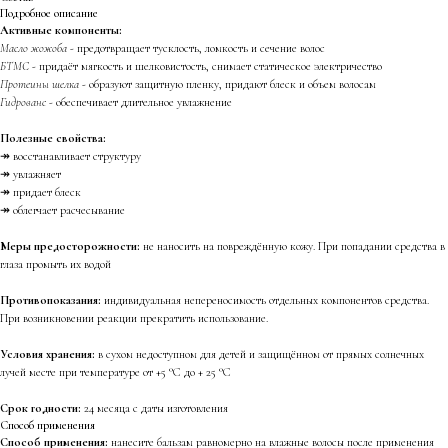
Подробное описание
Активные компоненты:
Масло жожоба -
предотвращает тусклость, ломкость и сечение волос
БТМС -
придаёт мягкость и шелковистость, снимает статическое электричество
Протеины шелка -
образуют защитную пленку, придают блеск и объем волосам
Гидрованс -
обеспечивает длительное увлажнение
Полезные свойства:
↠ восстанавливает структуру
↠ увлажняет
↠ придает блеск
↠ облегчает расчесывание
Меры предосторожности:
не наносить на повреждённую кожу. При попадании средства в
глаза промыть их водой
Противопоказания:
индивидуальная непереносимость отдельных компонентов средства.
При возникновении реакции прекратить использование.
Условия хранения:
в сухом недоступном для детей и защищённом от прямых солнечных
лучей месте при температуре от +5 °C до + 25 °С
Срок годности:
24 месяца с даты изготовления
Способ применения
Способ применения:
нанесите бальзам равномерно на влажные волосы после применения