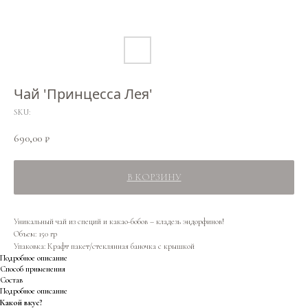
Чай 'Принцесса Лея'
SKU:
690,00
₽
В КОРЗИНУ
Уникальный чай из специй и какао-бобов – кладезь эндорфинов!
Объем: 150 гр
Упаковка: Крафт пакет/стеклянная баночка с крышкой
Подробное описание
Способ применения
Состав
Подробное описание
Какой вкус?