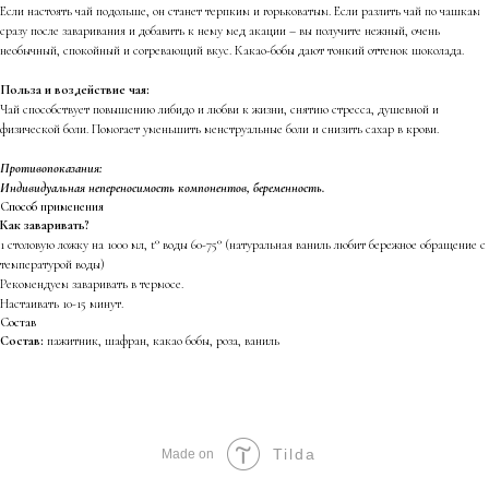
Если настоять чай подольше, он станет терпким и горьковатым. Если разлить чай по чашкам
сразу после заваривания и добавить к нему мед акации – вы получите нежный, очень
необычный, спокойный и согревающий вкус. Какао-бобы дают тонкий оттенок шоколада.
Польза и воздействие чая:
Чай способствует повышению либидо и любви к жизни, снятию стресса, душевной и
физической боли. Помогает уменьшить менструальные боли и снизить сахар в крови.
Противопоказания:
Индивидуальная непереносимость компонентов, беременность.
Способ применения
Как заваривать?
1 столовую ложку на 1000 мл, t° воды 60-75° (натуральная ваниль любит бережное обращение с
температурой воды)
Рекомендуем заваривать в термосе.
Настаивать 10-15 минут.
Состав
Состав:
пажитник, шафран, какао бобы, роза, ваниль
Tilda
Made on