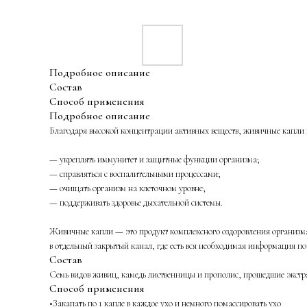
Подробное описание
Состав
Способ применения
Подробное описание
Благодаря высокой концентрации активных веществ, живичные капли
— укреплять иммунитет и защитные функции организма;
— справляться с воспалительными процессами;
— очищать организм на клеточном уровне;
— поддерживать здоровье дыхательной системы.
Живичные капли — это продукт комплексного оздоровления организма. 
в отдельный закрытый канал, где есть вся необходимая информация по
Состав
Семь видов живиц, камедь лиственницы и прополис, прошедшие экстр
Способ применения
•Закапать по 1 капле в каждое ухо и немного помассировать ухо