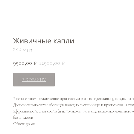
Живичные капли
SKU:
10447
9900,00
12900,00
₽
₽
В КОРЗИНУ
В основе капель лежит концентрат из семи разных видов живиц, каждая из
Дополнительно состав обогащён камедью лиственницы и прополисом, а такж
эффективность. Этот состав (и не только он, но и ещё несколько моментов,
без аналогов.
Объем: 50 мл