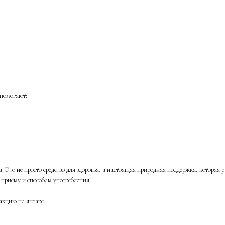
 помогают:
Это не просто средство для здоровья, а настоящая природная поддержка, которая ра
 приёму и способам употребления.
акцию на янтаре.