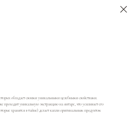
 которых обладает своими уникальными целебными свойствами.
е проходит уникальную экстракцию на янтаре, что усиливает его
 которые хранятся в тайне) делает капли оригинальным продуктом