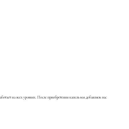
ботает на всех уровнях. После приобретения капель мы добавляем вас