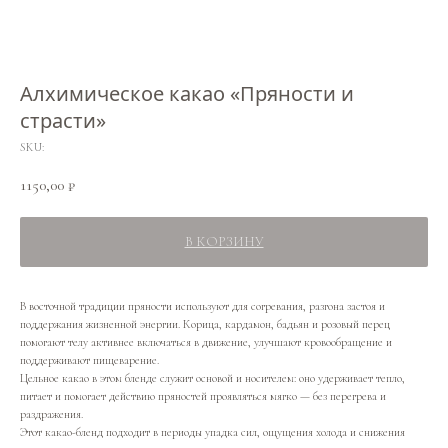
Алхимическое какао «Пряности и
страсти»
SKU:
1150,00
₽
В КОРЗИНУ
В восточной традиции пряности используют для согревания, разгона застоя и
поддержания жизненной энергии. Корица, кардамон, бадьян и розовый перец
помогают телу активнее включаться в движение, улучшают кровообращение и
поддерживают пищеварение.
Цельное какао в этом бленде служит основой и носителем: оно удерживает тепло,
питает и помогает действию пряностей проявляться мягко — без перегрева и
раздражения.
Этот какао-бленд подходит в периоды упадка сил, ощущения холода и снижения