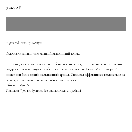
952,00
₽
*Срок годности 15 месяцев
Гидролат крапивы - это мощный витаминный тоник.
Наши гидролаты выполнены по особенной технологии, с сохранением всех полезных
водорастворимых веществ и эфирных масел на старинной медной алькитаре. И
имеют они более яркий, насыщенный аромат. Оказывая эффективное воздействие на
волосы, лицо и даже как терапевтическое средство.
Объем: 100/500*мл
Упаковка: *500 мл бутылка без распылителя с пробкой