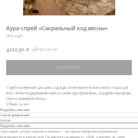
Аура-спрей «Сакральный код весны»
SKU:
10458
4122,50
4850,00
₽
₽
В КОРЗИНУ
Спрей-настроение для дома, одежды, постельного белья и волос создан для
того, чтобы поддерживать связь со своим пространством, подарить ощущение
уюта и душевного тепла.
Объем: 50 мл
Подробное описание
Способ применения
Состав
Подробное описание
Аура-спрей с розой, сандалом и ванилью — это аромат внутреннего равновесия,
женственности и мягкой силы. Он помогает соединиться с собой, успокоить ум, снять